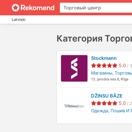
Latviski
Категория Торго
Stockmann
5.0
/
Магазины
Торгов
13. janvāra iela 8, Rīga
DŽINSU BĀZE
5.0
/
2
Одежда
Пошив И 