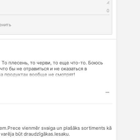
0
енить
То плесень, то черви, то еще что-то. Боюсь
что бы не отравиться и не оказаться в
на продуктах вообще не смотрят!
iem.Prece vienmēr svaiga un plašāks sortiments kā
i varēja būt draudzīgākas.Iesaku.