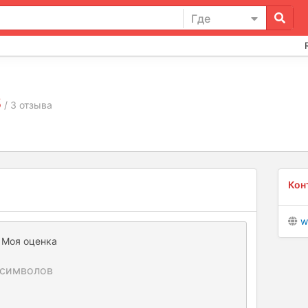
Где
5
/ 3 отзыва
Кон
w
Моя оценка