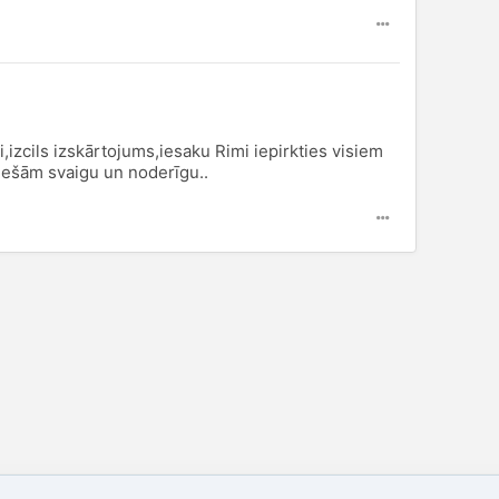
i,izcils izskārtojums,iesaku Rimi iepirkties visiem
iešām svaigu un noderīgu..