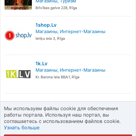
Магазины
Туризм
Brīvības gatve 228, Rīga
1shop.lv
Магазины
Интернет-Магазины
Ieriķu iela 3, Rīga
1k.lv
Магазины
Интернет-Магазины
Kr. Barona iela 88/k1, Rīga
1
2
Следующая
Мы используем файлы cookie для обеспечения
работы портала. Используя наш портал, вы
соглашаетесь с использованием файлов cookie.
Не нашли? Скажите, что мы забыли.
Узнать больше
Если предприятие, который вы ищете, здесь нет,