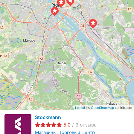
Leaflet
| ©
OpenStreetMap
contributors
Stockmann
5.0
/
3
отзыва
Магазины
Торговый Центр