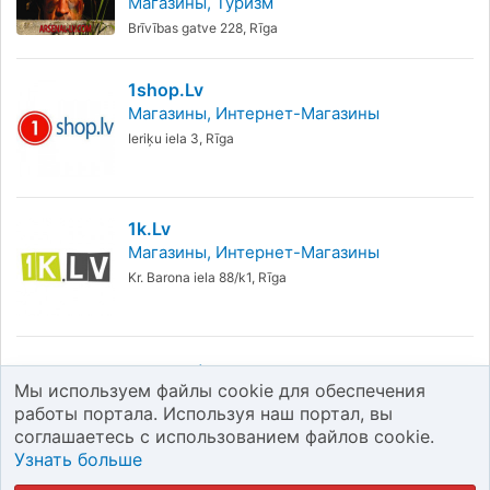
Магазины
Туризм
Brīvības gatve 228, Rīga
1shop.lv
Магазины
Интернет-Магазины
Ieriķu iela 3, Rīga
1k.lv
Магазины
Интернет-Магазины
Kr. Barona iela 88/k1, Rīga
1
2
Следующая
Мы используем файлы cookie для обеспечения
работы портала. Используя наш портал, вы
соглашаетесь с использованием файлов cookie.
Не нашли? Скажите, что мы забыли.
Узнать больше
Если предприятие, который вы ищете, здесь нет,