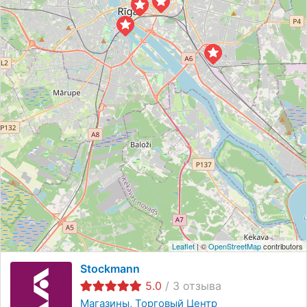
Leaflet
| ©
OpenStreetMap
contributors
Stockmann
5.0
/
3
отзыва
Магазины
Торговый Центр